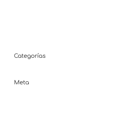
abril 2018
febrero 2018
noviembre 2017
julio 2017
Categorías
Cursos pasados
Meta
Acceder
Feed de entradas
Feed de comentarios
WordPress.org