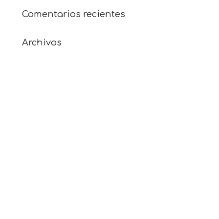
Comentarios recientes
Archivos
julio 2021
mayo 2021
abril 2021
diciembre 2019
junio 2019
mayo 2019
abril 2019
diciembre 2018
noviembre 2018
mayo 2018