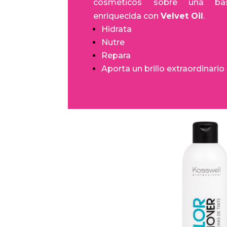
cosméticos sobre una bas
enriquecida con
Velvet Oil
.
Hidrata
Nutre
Repara
Aporta un brillo extraordinario