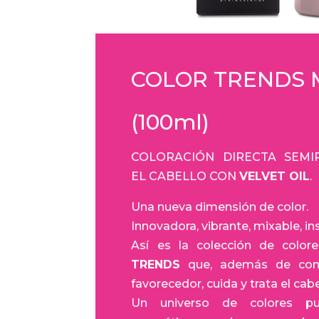
COLOR TRENDS 
(100ml)
COLORACIÓN DIRECTA SEM
EL CABELLO CON
VELVET OIL
.
Una nueva dimensión de color.
Innovadora, vibrante, mixable, i
Así es la colección de color
TRENDS
que, además de cons
favorecedor, cuida y trata el ca
Un universo de colores pu