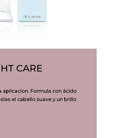
GHT CARE​
a aplicacion. Formula con ácido
las el cabello suave y un brillo