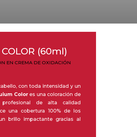
COLOR (60ml)
N EN CREMA DE OXIDACIÓN
 cabello, con toda intensidad y un
uium
Color
es una coloración de
profesional de alta calidad
ece una cobertura 100% de los
un brillo impactante gracias al