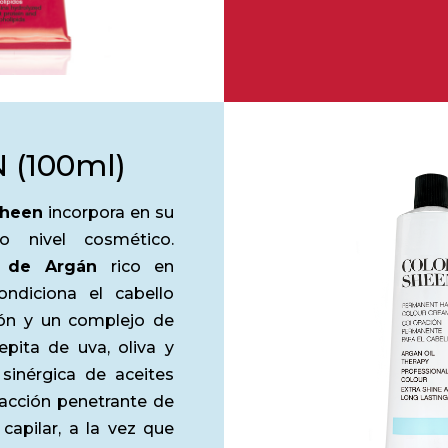
0ml.)
 (100ml)
Sheen
incorpora en su
o nivel cosmético.
e de Argán
rico en
ondiciona el cabello
ión y un complejo de
epita de uva, oliva y
sinérgica de aceites
acción penetrante de
capilar, a la vez que