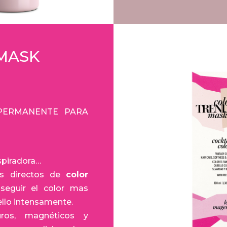
MASK
IPERMANENTE PARA
nspiradora…
es directos de
color
eguir el color mas
bello intensamente.
ros, magnéticos y