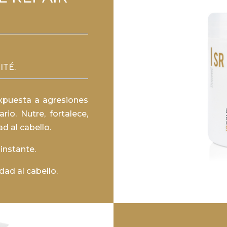
ITÉ.
 expuesta a agresiones
io. Nutre, fortalece,
ad al cabello.
instante.
dad al cabello.